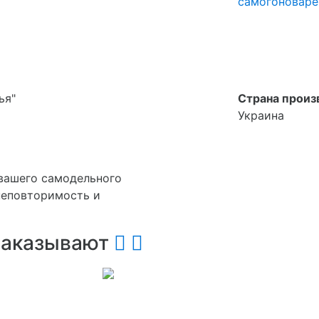
самогоноваре
ья"
Страна произ
Украина
вашего самодельного
 неповторимость и
 заказывают