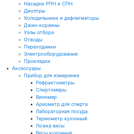
Насадки РПН и СПН
Диоптры
Холодильники и дефлегматоры
Джин-корзины
Узлы отбора
Отводы
Переходники
Электрооборудование
Прокладки
Аксессуары
Прибор для измерения
Рефрактометры
Спиртомеры
Виномер
Ареометр для спирта
Лабораторная посуда
Термометр кухонный
Ложка весы
Весы кухонные