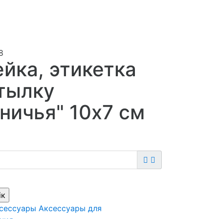
8
йка, этикетка
тылку
ничья" 10х7 см
сессуары
Аксессуары для