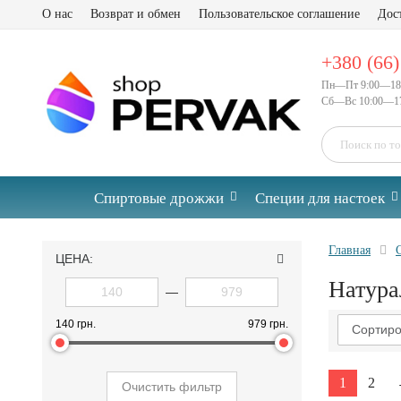
О нас
Возврат и обмен
Пользовательское соглашение
Дос
+380 (66)
Пн—Пт 9:00—18
Сб—Вс 10:00—17
Спиртовые дрожжи
Специи для настоек
Главная
ЦЕНА:
Натура
—
140 грн.
979 грн.
Сортиро
1
2
Очистить фильтр