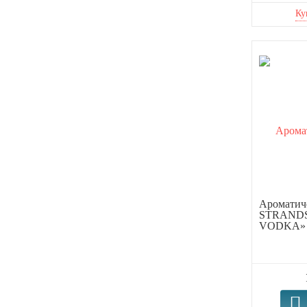
Ароматиче
STRAND
VODKA» 2