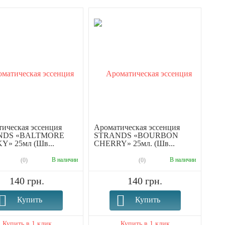
ическая эссенция
Ароматическая эссенция
NDS «BALTMORE
STRANDS «BOURBON
Y» 25мл (Шв...
CHERRY» 25мл. (Шв...
В наличии
В наличии
(0)
(0)
140 грн.
140 грн.
Купить
Купить