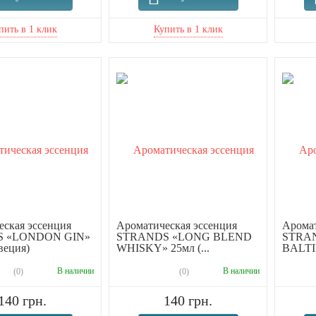
ская эссенция
Ароматическая эссенция
Аромат
 «LONDON GIN»
STRANDS «LONG BLEND
STRA
веция)
WHISKY» 25мл (...
BALT
250...
В наличии
В наличии
(0)
(0)
140 грн.
140 грн.