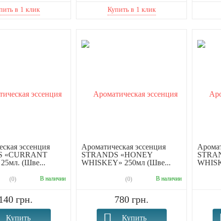
ская эссенция
Ароматическая эссенция
Аромат
S «CURRANT
STRANDS «HONEY
STRA
5мл. (Шве...
WHISKEY» 250мл (Шве...
WHISK
В наличии
В наличии
(0)
(0)
140 грн.
780 грн.
Купить
Купить