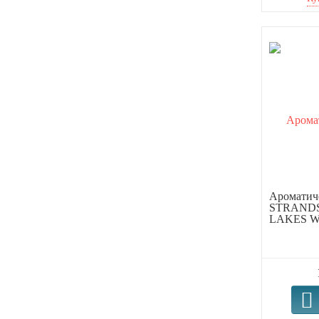
Ароматиче
STRAND
LAKES WH