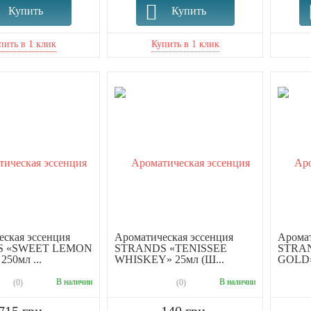
Купить
Купить
ская эссенция
Ароматическая эссенция
Аромат
S «SWEET LEMON
STRANDS «TENISSEE
STRA
50мл ...
WHISKEY» 25мл (Ш...
GOLD»
В наличии
В наличии
(0)
(0)