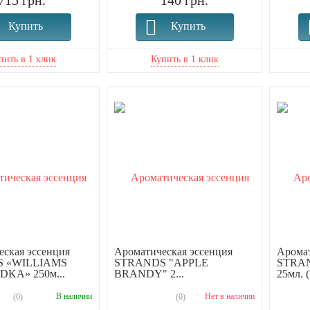
715 грн.
140 грн.
Купить
Купить
ская эссенция
Ароматическая эссенция
Аромат
 «WILLIAMS
STRANDS "APPLE
STRA
KA» 250м...
BRANDY" 2...
25мл. 
В наличии
Нет в наличии
(0)
(0)