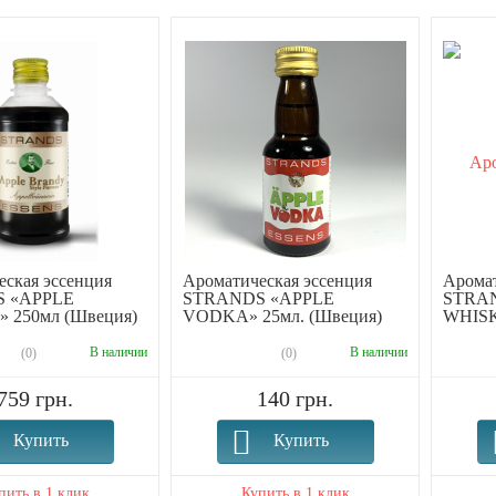
ская эссенция
Ароматическая эссенция
Аромат
 «APPLE
STRANDS «APPLE
STRA
 250мл (Швеция)
VODKA» 25мл. (Швеция)
WHISK
В наличии
В наличии
(0)
(0)
759 грн.
140 грн.
Купить
Купить