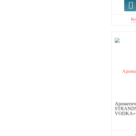
Ароматиче
STRAND
VODKA» 2