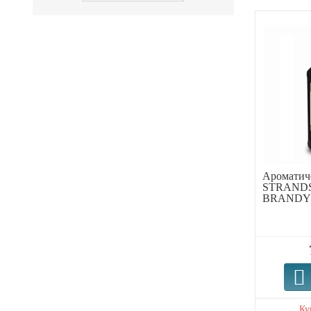
Ароматиче
STRANDS
BRANDY»