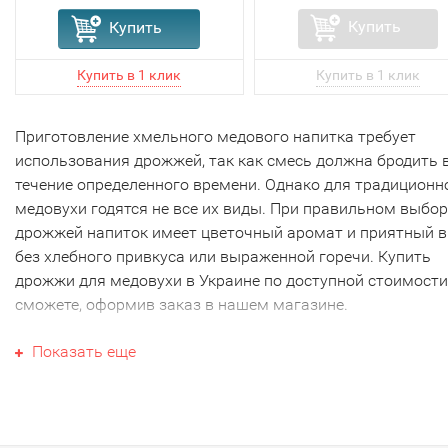
Купить
Купить
Приготовление хмельного медового напитка требует
использования дрожжей, так как смесь должна бродить 
течение определенного времени. Однако для традиционн
медовухи годятся не все их виды. При правильном выбор
дрожжей напиток имеет цветочный аромат и приятный в
без хлебного привкуса или выраженной горечи. Купить
дрожжи для медовухи в Украине по доступной стоимост
сможете, оформив заказ в нашем магазине.
Какие дрожжи можно
Показать еще
использовать для медовухи?
Проблемы при приготовлении медовухи могут быть свя
как с несоблюдением технологии, так и с неправильным