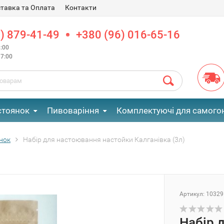
тавка та Оплата
Контакти
) 879-41-49
+380 (96) 016-65-16
:00
7:00
стоянок
Пивоваріння
Комплектуючі для самогон
янок
Набір для настоювання настойки Калганівка (3л)
Артикул:
10329
Набір 