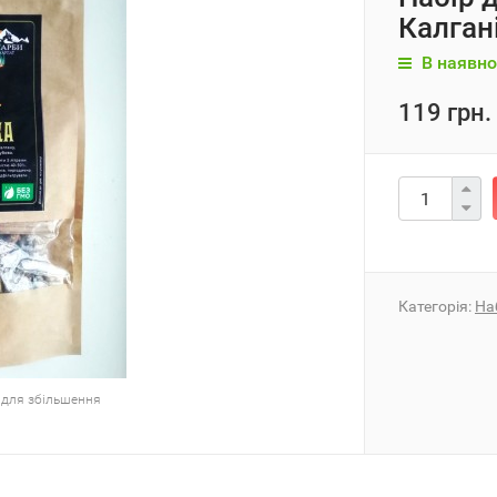
Калгані
В наявно
119 грн.
Категорія:
На
 для збільшення