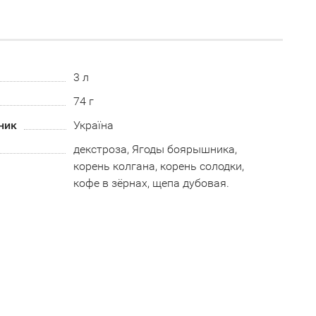
3 л
74 г
ник
Україна
декстроза, Ягоды боярышника,
корень колгана, корень солодки,
кофе в зёрнах, щепа дубовая.