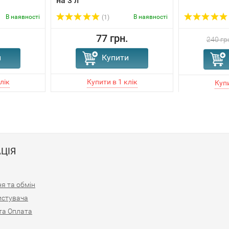
на 3 л
В наявності
В наявності
(1)
.
77 грн.
240 гр
и
Купити
ЦІЯ
я та обмін
истувача
та Оплата