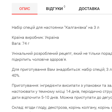
0
ОПИС
ВІДГУКИ
ДОСТАВКА
Набір спецій для настоянки "Калганівка" на 3 л
Країна виробник: Україна
Вага: 74 г
Унікальний розроблений рецепт, який не тільки пора
підкріпить чоловіче здоров'я.
Для приготування Вам знадобиться: набір спецій; 3 
40%.
Приготування: інгредієнти висипати з упаковки та з
настоювати у темному місці 14 днів, періодично стр
дати відпочити 5-10 днів. Можна приступати до дегус
Склад: ягоди глоду, декстроза, корінь колгану, корінь 