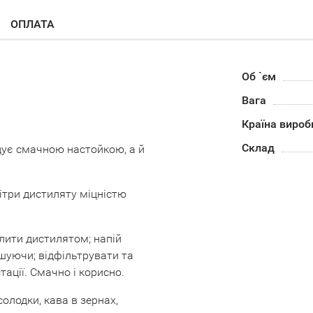
ОПЛАТА
Об `єм
Вага
Країна вироб
Склад
дує смачною настойкою, а й
літри дистиляту міцністю
алити дистилятом; напій
ушуючи; відфільтрувати та
тації. Смачно і корисно.
солодки, кава в зернах,