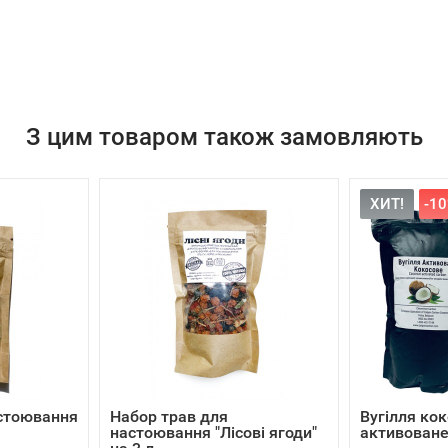
З цим товаром також замовляють
ХИТ!
-1
астоювання
Набор трав для
Вугілля ко
настоювання "Лісові ягоди"
активоване 