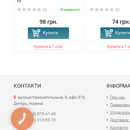
л)
В наявності
(0)
(0)
98 грн.
74 грн
Купити
Купит
КОНТАКТИ
ІНФОРМА
вулиця Краснопільська, 9, офіс 316,
Про нас
Дніпро, Україна
Поверненн
Угода кор
+380 (66) 879-41-49
КНОПКА
+380 (96) 016-65-16
Доставка 
ЗВ'ЯЗКУ
Контакти