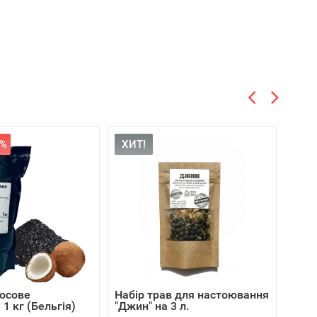
0%
ХИТ!
косове
Набір трав для настоювання
Набі
1 кг (Бельгія)
"Джин" на 3 л.
"Аніс