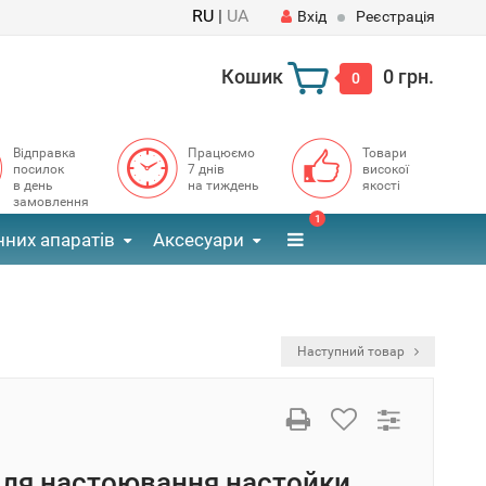
RU
|
UA
Вхід
Реєстрація
Кошик
0 грн.
0
Відправка
Працюємо
Товари
посилок
7 днів
високої
в день
на тиждень
якості
замовлення
1
них апаратів
Аксесуари
Наступний товар
для настоювання настойки