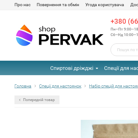
Про нас
Повернення та обмін
Угода користувача
Дос
+380 (66
Пн—Пт 9:00—18
Сб—Нд 10:00—1
Спиртові дріжджі
Спеції для на
Головна
Спеції для настоянок
Набір спецій для насто
Попередній товар