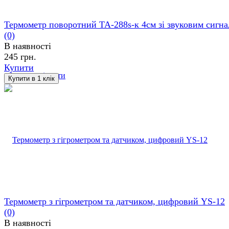
Термометр поворотний ТА-288s-к 4см зі звуковим сигн
(0)
В наявності
245 грн.
Купити
обране
порівняти
Термометр з гігрометром та датчиком, цифровий YS-12
(0)
В наявності