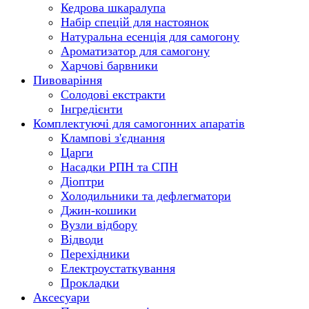
Кедрова шкаралупа
Набір спецій для настоянок
Натуральна есенція для самогону
Ароматизатор для самогону
Харчові барвники
Пивоваріння
Солодові екстракти
Інгредієнти
Комплектуючі для самогонних апаратів
Клампові з'єднання
Царги
Насадки РПН та СПН
Діоптри
Холодильники та дефлегматори
Джин-кошики
Вузли відбору
Відводи
Перехідники
Електроустаткування
Прокладки
Аксесуари