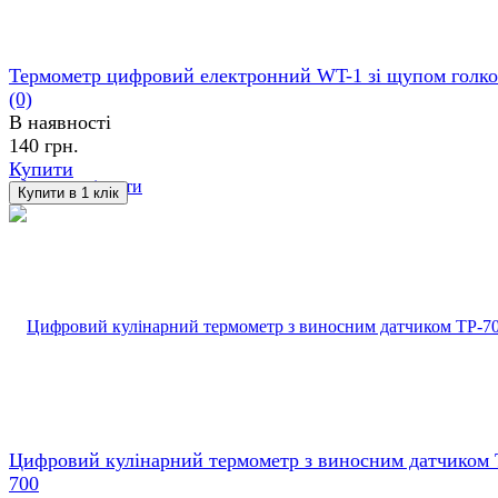
Термометр цифровий електронний WT-1 зі щупом голк
(0)
В наявності
140 грн.
Купити
обране
порівняти
Цифровий кулінарний термометр з виносним датчиком 
700