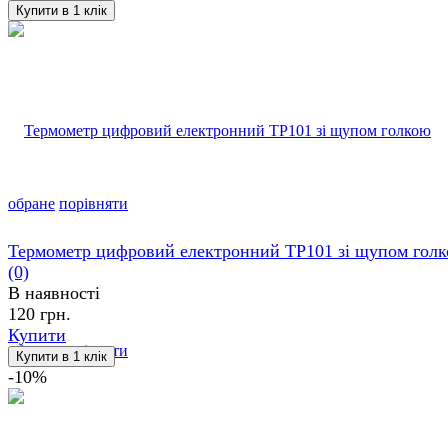
обране
порівняти
Термометр цифровий електронний TP101 зі щупом гол
(0)
В наявності
120 грн.
Купити
обране
порівняти
-10%