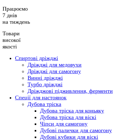
Працюємо
7 днів
на тиждень
Товари
високої
якості
Спиртові дріжджі
Дріжджі для медовухи
Дріжджі для самогону
Винні дріжджі
Турбо дріжджі
Дріжджові підживлення, ферменти
Спеції для настоянок
Дубова тріска
Дубова тріска для коньяку
Дубова тріска для віскі
Чіпси для самогону
Дубові палички для самогону
Дубові кубики для віскі