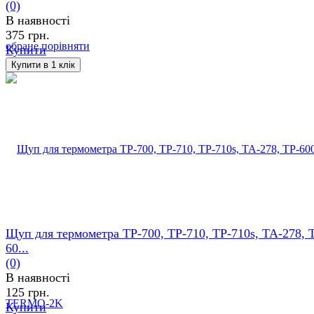
(0)
В наявності
375 грн.
обране
порівняти
Купити
Щуп для термометра TP-700, TP-710, TP-710s, TA-278, 
60...
(0)
В наявності
125 грн.
Купити