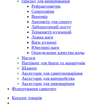
Прилад для вимірювання
Рефрактометри
Спиртоміри
Виномір
Ареометр для спирту
Лабораторний посуд
Термометр кухонний
Ложка ваги
Ваги кухонні
Ювелірні ваги
Определение качества воды
Насоси
Нагрівачі для браги та акваріумів
Шланги
Аксесуари для самогоноваріння
Аксесуари для виноробства
Аксесуари для пивоваріння
Фільтрування самогону
Каталог товарів