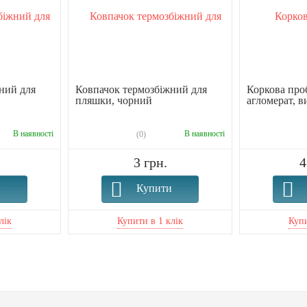
ний для
Ковпачок термозбіжний для
Коркова про
пляшки, чорний
агломерат, в
В наявності
В наявності
(0)
3 грн.
4
и
Купити