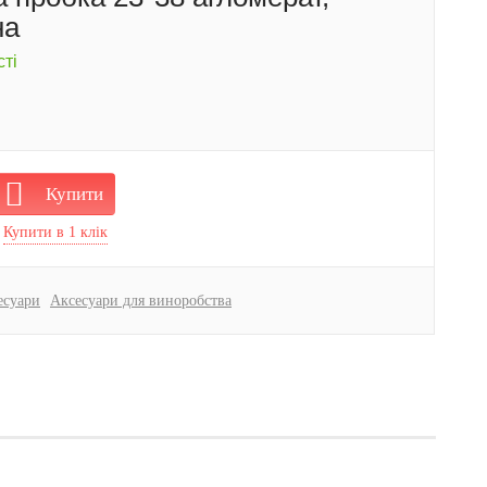
на
ті
Купити
есуари
Аксесуари для виноробства