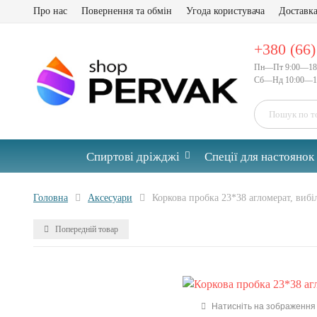
Про нас
Повернення та обмін
Угода користувача
Доставка
+380 (66)
Пн—Пт 9:00—18
Сб—Нд 10:00—1
Спиртові дріжджі
Спеції для настоянок
Головна
Аксесуари
Коркова пробка 23*38 агломерат, вибі
Попередній товар
Натисніть на зображення