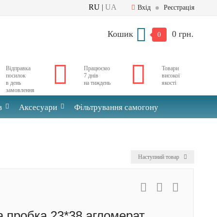
RU
|
UA
Вхід
Реєстрація
Кошик
0 грн.
0
Відправка
Працюємо
Товари
посилок
7 днів
високої
в день
на тиждень
якості
замовлення
в
Аксесуари
Фільтрування самогону
Наступний товар
 пробка 23*38 агломерат,