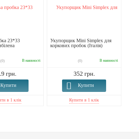
бка 23*33
Укупорщик Mini Simplex для
Нагр
ибілена
коркових пробок (Італія)
аква
100
В наявності
В наявності
(0)
(0)
.9 грн.
352 грн.
Купити
Купити